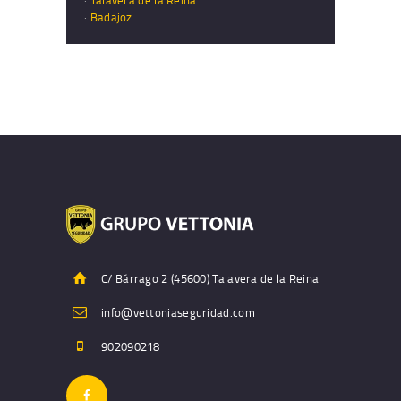
·
Talavera de la Reina
·
Badajoz
C/ Bárrago 2 (45600) Talavera de la Reina
info@vettoniaseguridad.com
902090218