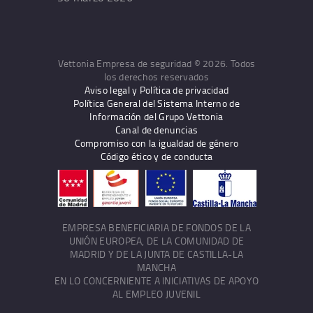
Vettonia Empresa de seguridad © 2026. Todos
los derechos reservados
Aviso legal y Política de privacidad
Política General del Sistema Interno de
Información del Grupo Vettonia
Canal de denuncias
Compromiso con la igualdad de género
Código ético y de conducta
EMPRESA BENEFICIARIA DE FONDOS DE LA
UNIÓN EUROPEA, DE LA COMUNIDAD DE
MADRID Y DE LA JUNTA DE CASTILLA-LA
MANCHA
EN LO CONCERNIENTE A INICIATIVAS DE APOYO
AL EMPLEO JUVENIL