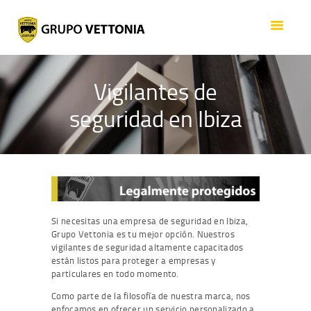
ACERCA DE VETTONIA
SEGURIDAD
SERVICIOS
Vigilantes de
EMPLEO
seguridad en Ibiza
GRUPO
CONTACTO
Si necesitas una empresa de seguridad en Ibiza,
Grupo Vettonia es tu mejor opción. Nuestros
vigilantes de seguridad altamente capacitados
están listos para proteger a empresas y
particulares en todo momento.
Como parte de la filosofía de nuestra marca, nos
enfocamos en ofrecer un servicio personalizado a