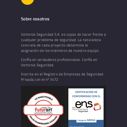
Sobre nosotros
Vettonia Seguridad S.A. es capaz de hacer frente a
cualquier problema de seguridad. La naturaleza
concreta de cada proyecto determina la
asignación de los miembros de nuestro equipo.
Confía en verdaderos profesionales. Confía en
Vettonia Seguridad.
Inscrita en el Registro de Empresas de Seguridad
Privada con el nº 3472