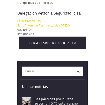
tranquilidad que mereces.
Delegación Vettonia Seguridad Ibiza
Carrer Ample, 35
Sant Antoni de Portmany
,
Ibiza
07820
902 090 218
971 805 448
FORMULARIO DE CONTACTO
Buscar:
Últimas noticias
Las pérdidas por hurtos
suben un 57% este verano