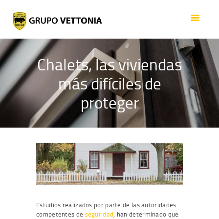
ACERCA DE VETTONIA
SEGURIDAD
SERVICIOS
Chalets, las viviendas
EMPLEO
más difíciles de
GRUPO
CONTACTO
proteger
Estudios realizados por parte de las autoridades
competentes de
seguridad
, han determinado que