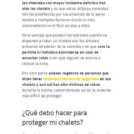
las viviendas con mayor incidente delictivo han
sido los chalets
y es que estas atípicas viviendas
son las predilectas por los amantes de lo ajeno
debido a múltiples factores donde el más
sobresaliente es el fácil acceso a ellas.
Otra ventaja que poseen los ladrones cuando se
disponen a robar un chalets son los árboles,
arbustos alrededor de la vivienda y es que e
sto le
permite al individuo esconderse en caso de
escuchar ruido
o ver que alguien se acerca a
revisar la zona.
Por otro parte
existen registros de personas que
dicen tener
sistemas internos de seguridad
en sus
chalets y aun así han sido víctimas de robos
durante la noche, convirtiéndose así en la vivienda
más difícil de proteger
¿Qué debo hacer para
proteger mi chalets?