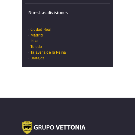
Nuestras divisiones
·
Ciudad Real
·
Madrid
·
Ibiza
·
Toledo
·
Talavera de la Reina
·
Badajoz