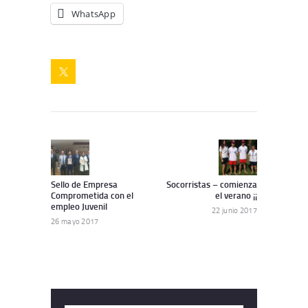
WhatsApp
Navegación
de
Artículo
Siguiente
anterior:
artículo:
entradas
Sello de Empresa
Socorristas – comienza
Comprometida con el
el verano ¡¡
empleo Juvenil
22 junio 2017
26 mayo 2017