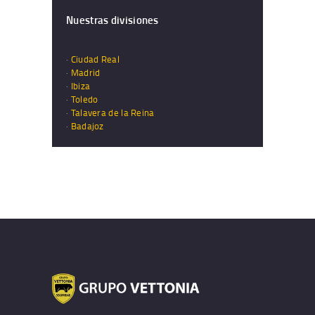
Nuestras divisiones
·
Ciudad Real
·
Madrid
·
Ibiza
·
Toledo
·
Talavera de la Reina
·
Badajoz