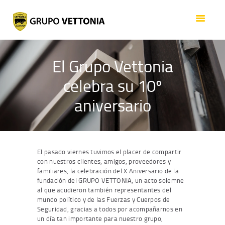
ACERCA DE VETTONIA
SEGURIDAD
SERVICIOS
El Grupo Vettonia
EMPLEO
celebra su 10º
GRUPO
CONTACTO
aniversario
El pasado viernes tuvimos el placer de compartir
con nuestros clientes, amigos, proveedores y
familiares, la celebración del X Aniversario de la
fundación del GRUPO VETTONIA, un acto solemne
al que acudieron también representantes del
mundo político y de las Fuerzas y Cuerpos de
Seguridad, gracias a todos por acompañarnos en
un día tan importante para nuestro grupo,