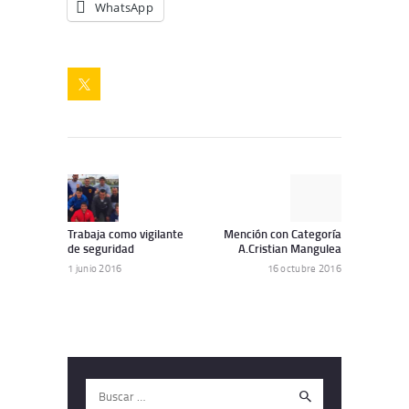
WhatsApp
Navegación
de
Artículo
Siguiente
anterior:
artículo:
entradas
Trabaja como vigilante
Mención con Categoría
de seguridad
A.Cristian Mangulea
1 junio 2016
16 octubre 2016
Buscar: