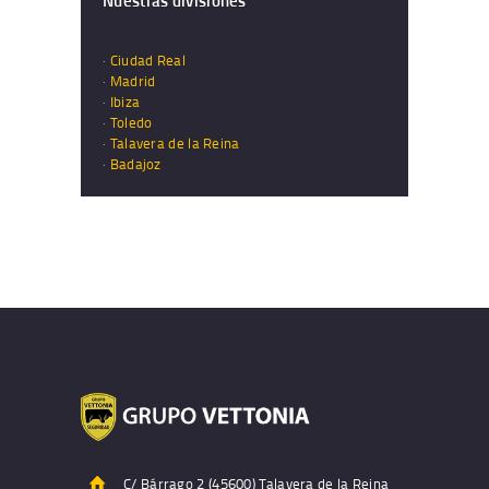
·
Ciudad Real
·
Madrid
·
Ibiza
·
Toledo
·
Talavera de la Reina
·
Badajoz
C/ Bárrago 2 (45600) Talavera de la Reina