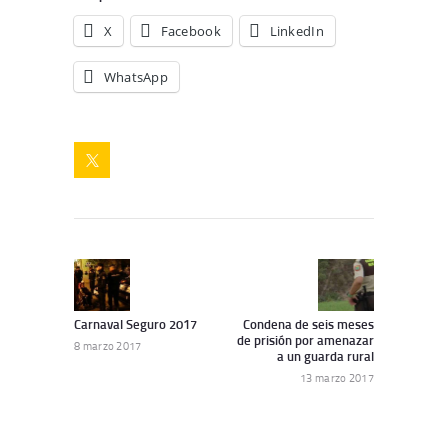
X
Facebook
LinkedIn
WhatsApp
Navegación
de
Artículo
Siguiente
anterior:
artículo:
entradas
Carnaval Seguro 2017
Condena de seis meses
de prisión por amenazar
8 marzo 2017
a un guarda rural
13 marzo 2017