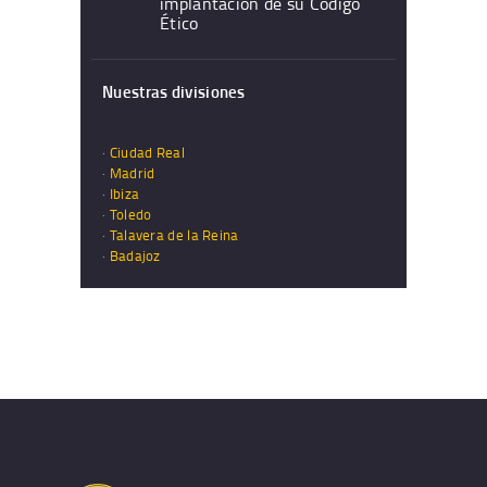
implantación de su Código
Ético
Nuestras divisiones
·
Ciudad Real
·
Madrid
·
Ibiza
·
Toledo
·
Talavera de la Reina
·
Badajoz