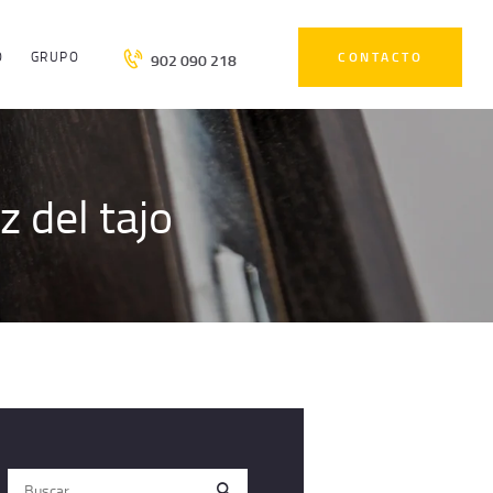
O
GRUPO
CONTACTO
902 090 218
z del tajo
Buscar: