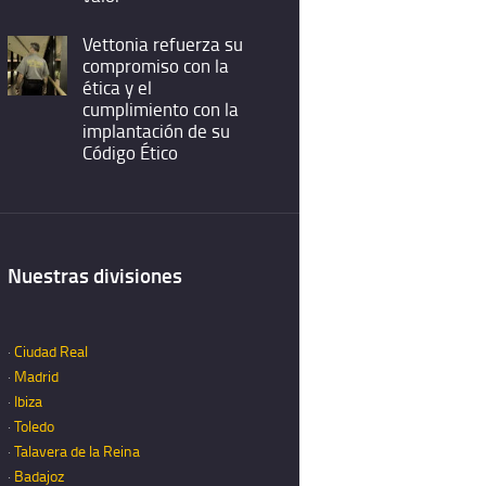
Vettonia refuerza su
compromiso con la
ética y el
cumplimiento con la
implantación de su
Código Ético
Nuestras divisiones
·
Ciudad Real
·
Madrid
·
Ibiza
·
Toledo
·
Talavera de la Reina
·
Badajoz