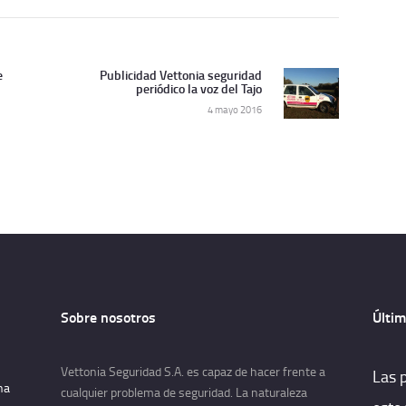
e
Publicidad Vettonia seguridad
Siguiente
periódico la voz del Tajo
artículo:
4 mayo 2016
Sobre nosotros
Últim
Vettonia Seguridad S.A. es capaz de hacer frente a
Las 
na
cualquier problema de seguridad. La naturaleza