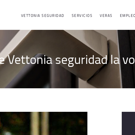
ACERCA DE
VETTONIA SEGURIDAD
SERVICIOS
VERAS
EMPLE
VETTONIA
SEGURIDAD
 Vettonia seguridad la vo
SERVICIOS
EMPLEO
GRUPO
CONTACTO