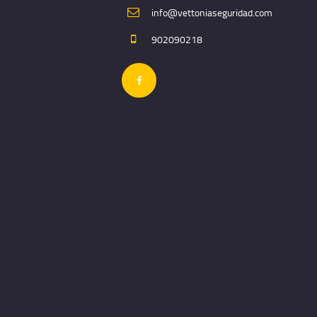
info@vettoniaseguridad.com
902090218