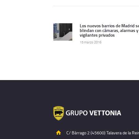
Navegación
de
Los nuevos barrios de Madrid s
Artículo
blindan con cámaras, alarmas y
anterior:
vigilantes privados
entradas
15 marzo 2016
C/ Bárrago 2 (45600) Talavera de la Rei