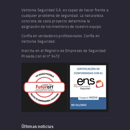
Vettonia Seguridad S.A. es capaz de hacer frente a
cualquier problema de seguridad. La naturaleza
concreta de cada proyecto determina la
asignación de los miembros de nuestro equipo.
Confía en verdaderos profesionales. Confía en
Vettonia Seguridad.
Inscrita en el Registro de Empresas de Seguridad
Privada con el nº 3472
Últimas noticias