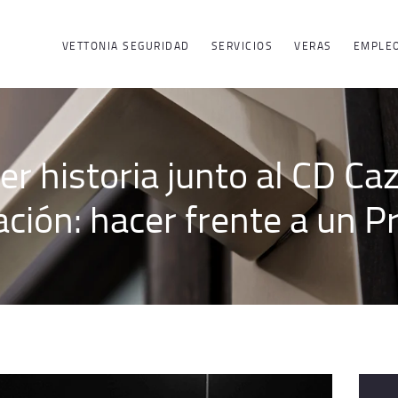
ACERCA DE
VETTONIA SEGURIDAD
SERVICIOS
VERAS
EMPLE
VETTONIA
SEGURIDAD
er historia junto al CD C
SERVICIOS
ción: hacer frente a un P
EMPLEO
GRUPO
CONTACTO