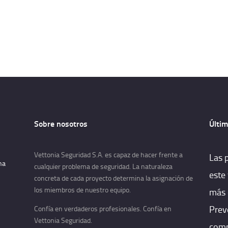
Sobre nosotros
Últim
Vettonia Seguridad S.A. es capaz de hacer frente a
Las 
na
cualquier problema de seguridad. La naturaleza
este
concreta de cada proyecto determina la asignación de
los miembros de nuestro equipo.
más 
Prev
Confía en verdaderos profesionales. Confía en
Vettonia Seguridad.
comp