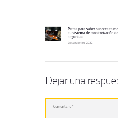
Navegación
de
Pistas para saber si necesita me
Artículo
su sistema de monitorización d
anterior:
seguridad
entradas
25 septiembre 2022
Dejar una respue