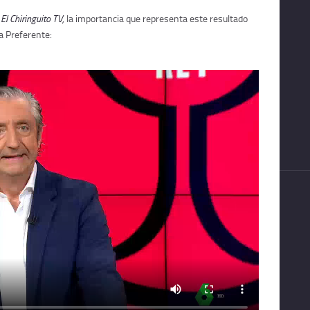
,
El Chiringuito TV,
la importancia que representa este resultado
a Preferente: