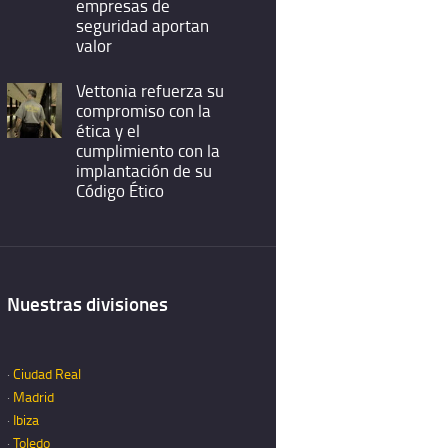
empresas de
seguridad aportan
valor
Vettonia refuerza su
compromiso con la
ética y el
cumplimiento con la
implantación de su
Código Ético
Nuestras divisiones
·
Ciudad Real
·
Madrid
·
Ibiza
·
Toledo