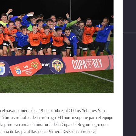
 el pasado miércoles, 19 de octubre, al CD Los Yébenes San
os últimos minutos de la prórroga. El triunfo supone para el equipo
 primera ronda eliminatoria de la Copa del Rey, un logro que
a una de las plantillas de la Primera División como local.