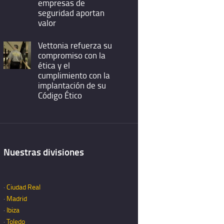
empresas de
seguridad aportan
valor
Vettonia refuerza su
compromiso con la
ética y el
cumplimiento con la
implantación de su
Código Ético
Nuestras divisiones
·
Ciudad Real
·
Madrid
·
Ibiza
·
Toledo