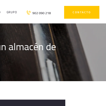
O
GRUPO
CONTACTO
902 090 218
 un almacén de