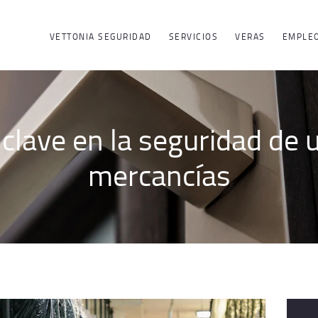
ACERCA DE
VETTONIA SEGURIDAD
SERVICIOS
VERAS
EMPLE
VETTONIA
SEGURIDAD
clave en la seguridad de
SERVICIOS
mercancías
EMPLEO
GRUPO
CONTACTO