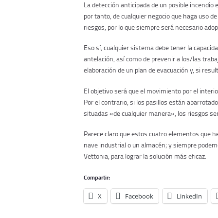
La detección anticipada de un posible incendio 
por tanto, de cualquier negocio que haga uso d
riesgos, por lo que siempre será necesario ado
Eso sí, cualquier sistema debe tener la capacida
antelación, así como de prevenir a los/las trab
elaboración de un plan de evacuación y, si resul
El objetivo será que el movimiento por el inter
Por el contrario, si los pasillos están abarrota
situadas «de cualquier manera», los riesgos s
Parece claro que estos cuatro elementos que h
nave industrial o un almacén; y siempre podem
Vettonia, para lograr la solución más eficaz.
Compartir:
X
Facebook
LinkedIn