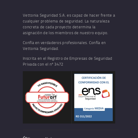
Vettonia Seguridad S.A. es capaz de hacer frente a
cualquier problema de seguridad. La naturaleza
concreta de cada proyecto determina la
asignación de los miembros de nuestro equipo.
Confía en verdaderos profesionales. Confía en
Vettonia Seguridad.
Inscrita en el Registro de Empresas de Seguridad
Privada con el nº 3472