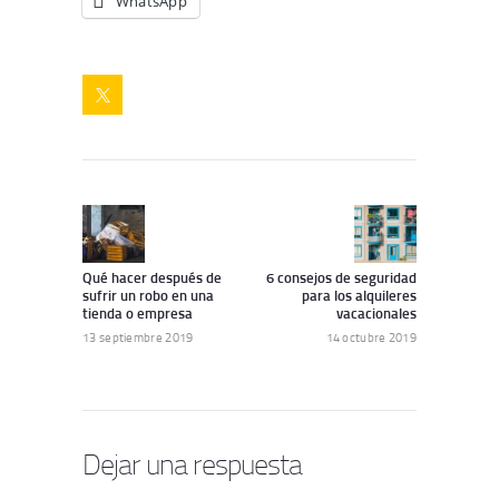
WhatsApp
Navegación
de
Artículo
Siguiente
anterior:
artículo:
entradas
Qué hacer después de
6 consejos de seguridad
sufrir un robo en una
para los alquileres
tienda o empresa
vacacionales
13 septiembre 2019
14 octubre 2019
Dejar una respuesta